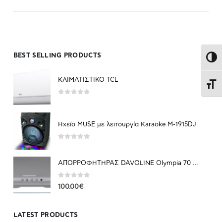
BEST SELLING PRODUCTS
Εναλ
ΚΛΙΜΑΤΙΣΤΙΚΟ TCL
Εναλ
0
out of 5
Ηχείο MUSE με λειτουργία Karaoke M-1915DJ
0
out of 5
ΑΠΟΡΡΟΦΗΤΗΡΑΣ DAVOLINE Olympia 70 CM
0
out of 5
100.00
€
LATEST PRODUCTS