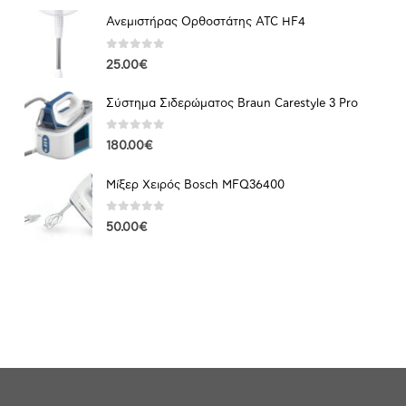
Ανεμιστήρας Ορθοστάτης ATC HF4
0
out of 5
25.00
€
Σύστημα Σιδερώματος Braun Carestyle 3 Pro
0
out of 5
180.00
€
Μίξερ Χειρός Bosch MFQ36400
0
out of 5
50.00
€