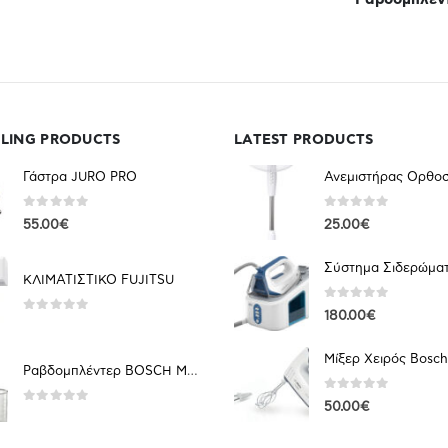
27.00
€
LLING PRODUCTS
LATEST PRODUCTS
Γάστρα JURO PRO
0
out of 5
0
out of 5
55.00
€
25.00
€
ΚΛΙΜΑΤΙΣΤΙΚΟ FUJITSU
0
out of 5
180.00
€
0
out of 5
Ραβδομπλέντερ BOSCH MSM 66120 Multi
0
out of 5
50.00
€
0
out of 5