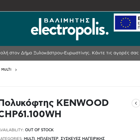
λή στον Δήμο Ξυλοκάστρου-Ευρωστίνης.
Κάντε τις αγορές σας 
MULTI
Πολυκόφτης KENWOOD
CHP61.100WH
AVAILABILITY:
OUT OF STOCK
CATEGORIES:
MULTI
,
ΜΠΛΈΝΤΕΡ
,
ΣΥΣΚΕΥΈΣ ΜΑΓΕΙΡΙΚΉΣ