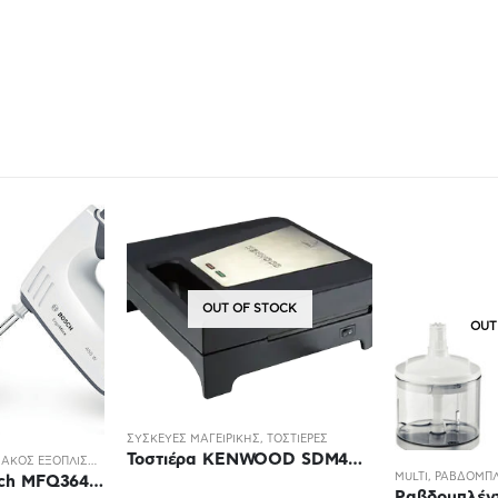
TOCK
OUT OF STOCK
ΤΟΣΤΙΈΡΕΣ
Τοστιέρα KENWOOD SDM401BK
MULTI
,
ΡΑΒΔΟΜΠΛΈΝΤΕΡ
ΣΥΣΚΕΥΈΣ ΜΑΓΕΙ
Ραβδομπλέντερ BOSCH MSM 66120 Multi
Tοστίερα Ε