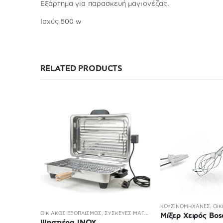
Eξάρτημα για παρασκευή μαγιονέζας.
Iσχύς 500 w
RELATED PRODUCTS
OUT OF S
ΣΥΣΚΕΥΈΣ ΜΑΓΕΙΡΙΚΉΣ
,
ΚΟΥΖΙΝΟΜΗΧΑΝΕΣ
,
ΟΙΚΙΑΚΌΣ ΕΞΟΠΛΙΣΜΌΣ
,
ΣΥΣΚΕΥΈΣ ΜΑΓΕΙΡΙΚΉΣ
Σ ΜΑΓΕΙΡΙΚΉΣ
Μίξερ Χειρός Bosch MFQ36400