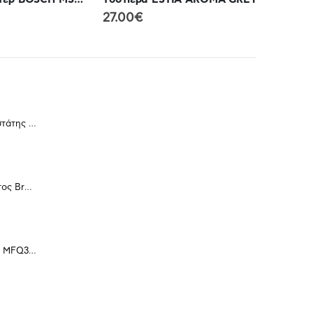
95.00
Ανεμιστήρας Ορθοστάτης ATC HF4
Σύστημα Σιδερώματος Braun Carestyle 3 Pro
Μίξερ Χειρός Bosch MFQ36400