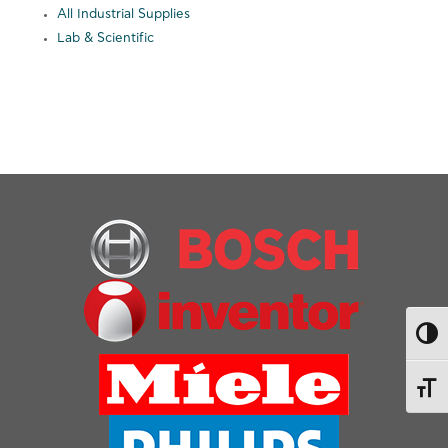
All Industrial Supplies
Lab & Scientific
Εναλ
Εναλ